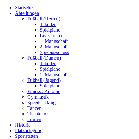
Startseite
Abteilungen
Fußball (Herren)
Tabellen
Spielpläne
Live-Ticker
1. Mannschaft
2. Mannschaft
Spielausschuss
Fußball (Damen)
Tabellen
Spielpläne
1. Mannschaft
Fußball (Jugend)
Spielpläne
Fitness / Aerobic
Gymnastik
Speedstacking
Tanzen
Tischtennis
Turnen
Historie
Platzbelegung
Sportstätten